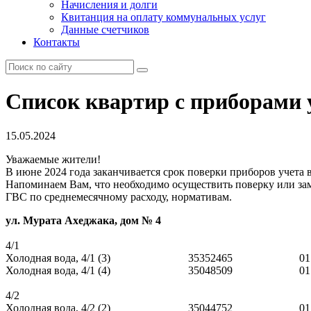
Начисления и долги
Квитанция на оплату коммунальных услуг
Данные счетчиков
Контакты
Список квартир с приборами у
15.05.2024
Уважаемые жители!
В июне 2024 года заканчивается срок поверки приборов учета в
Напоминаем Вам, что необходимо осуществить поверку или зам
ГВС по среднемесячному расходу, нормативам.
ул. Мурата Ахеджака, дом № 4
4/1
Холодная вода, 4/1 (3)
35352465
01
Холодная вода, 4/1 (4)
35048509
01
4/2
Холодная вода, 4/2 (2)
35044752
01