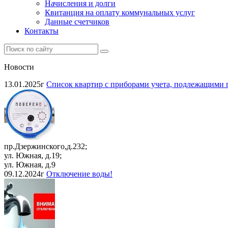
Начисления и долги
Квитанция на оплату коммунальных услуг
Данные счетчиков
Контакты
Новости
13.01.2025г
Список квартир с приборами учета, подлежащими п
пр.Дзержинского,д.232;
ул. Южная, д.19;
ул. Южная, д.9
09.12.2024г
Отключение воды!