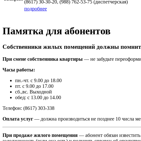
(8617) 30-30-20, (988) 762-53-75 (диспетчерская)
подробнее
Памятка для абонентов
Собственники жилых помещений должны помнит
При смене собственника квартиры
— не забудьте переоформит
Часы работы:
пн.-чт. с 9.00 до 18.00
пт. с 9.00 до 17.00
сб.,вс. Выходной
обед: с 13.00 до 14.00
Телефон: (8617) 303-338
Оплата услуг
— должна производиться не позднее 10 числа мес
При продаже жилого помещения
— абонент обязан известить 
задолженность (если она есть) и получить справку об отсутст