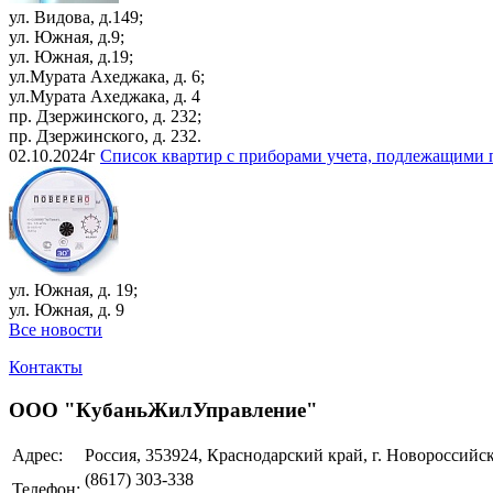
ул. Видова, д.149;
ул. Южная, д.9;
ул. Южная, д.19;
ул.Мурата Ахеджака, д. 6;
ул.Мурата Ахеджака, д. 4
пр. Дзержинского, д. 232;
пр. Дзержинского, д. 232.
02.10.2024г
Список квартир с приборами учета, подлежащими п
ул. Южная, д. 19;
ул. Южная, д. 9
Все новости
Контакты
ООО "КубаньЖилУправление"
Адрес:
Россия, 353924, Краснодарский край, г. Новороссийск,
(8617) 303-338
Телефон: