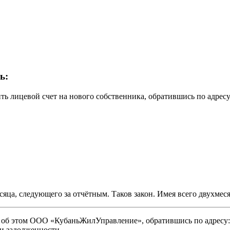
ь:
ь лицевой счет на нового собственника, обратившись по адресу: 
яца, следующего за отчётным. Таков закон. Имея всего двухмес
об этом ООО «КубаньЖилУправление», обратившись по адресу: г.
вии задолженности.