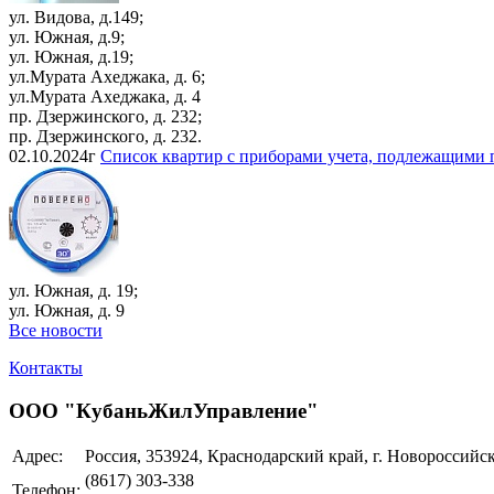
ул. Видова, д.149;
ул. Южная, д.9;
ул. Южная, д.19;
ул.Мурата Ахеджака, д. 6;
ул.Мурата Ахеджака, д. 4
пр. Дзержинского, д. 232;
пр. Дзержинского, д. 232.
02.10.2024г
Список квартир с приборами учета, подлежащими п
ул. Южная, д. 19;
ул. Южная, д. 9
Все новости
Контакты
ООО "КубаньЖилУправление"
Адрес:
Россия, 353924, Краснодарский край, г. Новороссийск,
(8617) 303-338
Телефон: