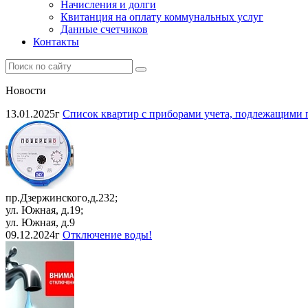
Начисления и долги
Квитанция на оплату коммунальных услуг
Данные счетчиков
Контакты
Новости
13.01.2025г
Список квартир с приборами учета, подлежащими п
пр.Дзержинского,д.232;
ул. Южная, д.19;
ул. Южная, д.9
09.12.2024г
Отключение воды!