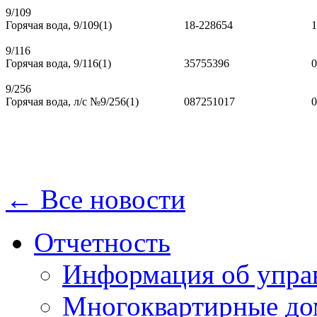
9/109
Горячая вода, 9/109(1)
18-228654
1
9/116
Горячая вода, 9/116(1)
35755396
0
9/256
Горячая вода, л/с №9/256(1)
087251017
0
← Все новости
Отчетность
Информация об упра
Многоквартирные до