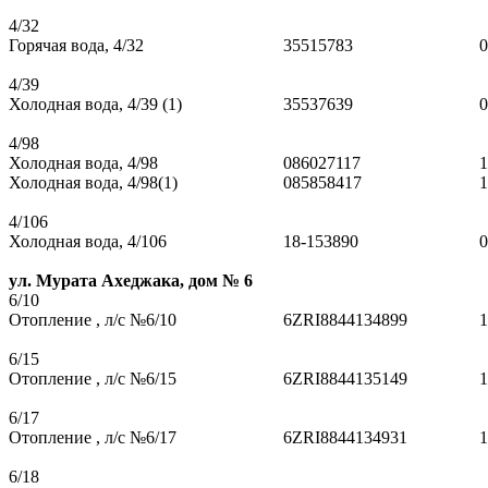
4/32
Горячая вода, 4/32
35515783
0
4/39
Холодная вода, 4/39 (1)
35537639
0
4/98
Холодная вода, 4/98
086027117
1
Холодная вода, 4/98(1)
085858417
1
4/106
Холодная вода, 4/106
18-153890
0
ул. Мурата Ахеджака, дом № 6
6/10
Отопление , л/с №6/10
6ZRI8844134899
1
6/15
Отопление , л/с №6/15
6ZRI8844135149
1
6/17
Отопление , л/с №6/17
6ZRI8844134931
1
6/18