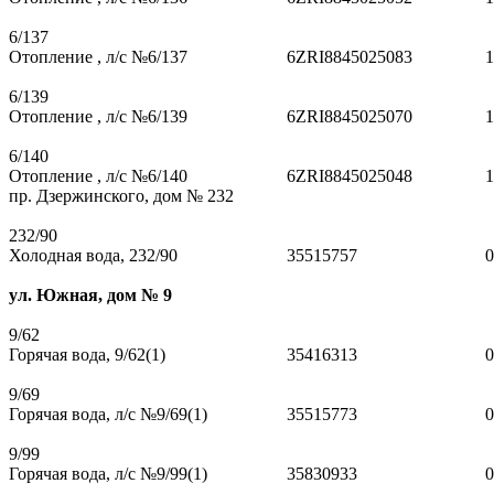
6/137
Отопление , л/с №6/137
6ZRI8845025083
1
6/139
Отопление , л/с №6/139
6ZRI8845025070
1
6/140
Отопление , л/с №6/140
6ZRI8845025048
1
пр. Дзержинского, дом № 232
232/90
Холодная вода, 232/90
35515757
0
ул. Южная, дом № 9
9/62
Горячая вода, 9/62(1)
35416313
0
9/69
Горячая вода, л/с №9/69(1)
35515773
0
9/99
Горячая вода, л/с №9/99(1)
35830933
0