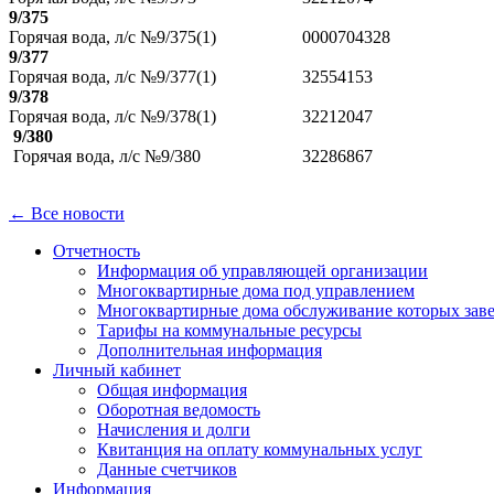
9/375
Горячая вода, л/с №9/375(1)
0000704328
9/377
Горячая вода, л/с №9/377(1)
32554153
9/378
Горячая вода, л/с №9/378(1)
32212047
9/380
Горячая вода, л/с №9/380
32286867
← Все новости
Отчетность
Информация об управляющей организации
Многоквартирные дома под управлением
Многоквартирные дома обслуживание которых зав
Тарифы на коммунальные ресурсы
Дополнительная информация
Личный кабинет
Общая информация
Оборотная ведомость
Начисления и долги
Квитанция на оплату коммунальных услуг
Данные счетчиков
Информация