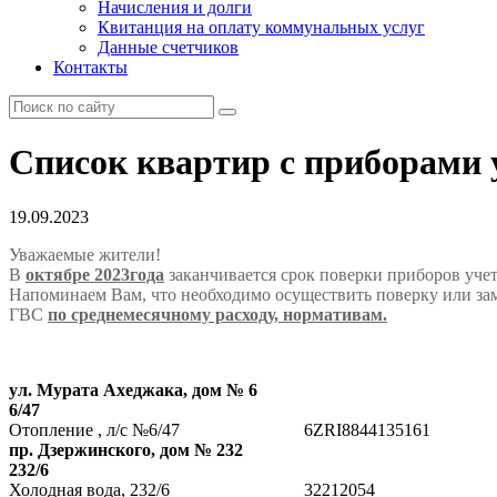
Начисления и долги
Квитанция на оплату коммунальных услуг
Данные счетчиков
Контакты
Список квартир с приборами у
19.09.2023
Уважаемые жители!
В
октябре 2023года
заканчивается срок поверки приборов учет
Напоминаем Вам, что необходимо осуществить поверку или зам
ГВС
по среднемесячному расходу, нормативам.
ул. Мурата Ахеджака, дом № 6
6/47
Отопление , л/с №6/47
6ZRI8844135161
пр. Дзержинского, дом № 232
232/6
Холодная вода, 232/6
32212054