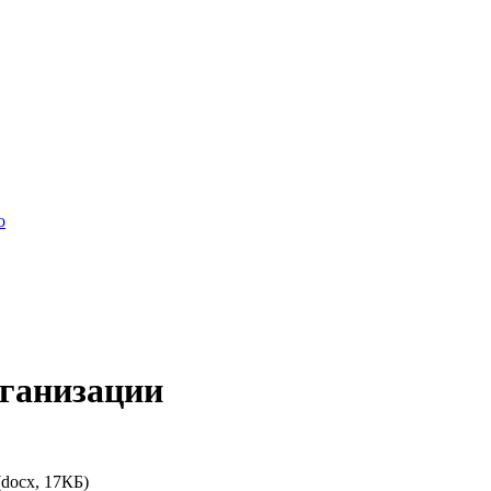
о
ганизации
docx, 17КБ)